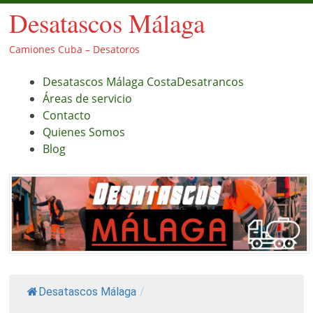
Desatascos Málaga
Camiones Cuba – Desatoros
Menú
Saltar
Desatascos Málaga CostaDesatrancos
al
Áreas de servicio
contenido.
Contacto
Quienes Somos
Blog
Desatascos Málaga
/