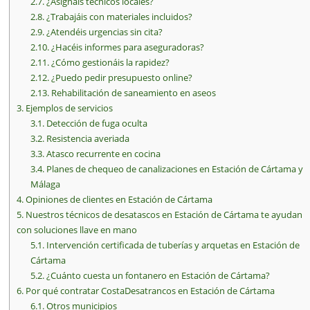
2.7.
¿Asignáis técnicos locales?
2.8.
¿Trabajáis con materiales incluidos?
2.9.
¿Atendéis urgencias sin cita?
2.10.
¿Hacéis informes para aseguradoras?
2.11.
¿Cómo gestionáis la rapidez?
2.12.
¿Puedo pedir presupuesto online?
2.13.
Rehabilitación de saneamiento en aseos
3.
Ejemplos de servicios
3.1.
Detección de fuga oculta
3.2.
Resistencia averiada
3.3.
Atasco recurrente en cocina
3.4.
Planes de chequeo de canalizaciones en Estación de Cártama y
Málaga
4.
Opiniones de clientes en Estación de Cártama
5.
Nuestros técnicos de desatascos en Estación de Cártama te ayudan
con soluciones llave en mano
5.1.
Intervención certificada de tuberías y arquetas en Estación de
Cártama
5.2.
¿Cuánto cuesta un fontanero en Estación de Cártama?
6.
Por qué contratar CostaDesatrancos en Estación de Cártama
6.1.
Otros municipios