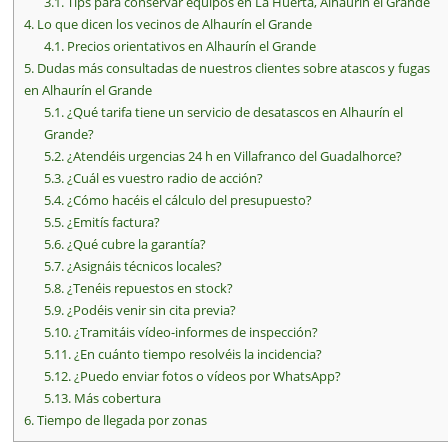
3.1.
Tips para conservar equipos en La Huerta, Alhaurín el Grande
4.
Lo que dicen los vecinos de Alhaurín el Grande
4.1.
Precios orientativos en Alhaurín el Grande
5.
Dudas más consultadas de nuestros clientes sobre atascos y fugas
en Alhaurín el Grande
5.1.
¿Qué tarifa tiene un servicio de desatascos en Alhaurín el
Grande?
5.2.
¿Atendéis urgencias 24 h en Villafranco del Guadalhorce?
5.3.
¿Cuál es vuestro radio de acción?
5.4.
¿Cómo hacéis el cálculo del presupuesto?
5.5.
¿Emitís factura?
5.6.
¿Qué cubre la garantía?
5.7.
¿Asignáis técnicos locales?
5.8.
¿Tenéis repuestos en stock?
5.9.
¿Podéis venir sin cita previa?
5.10.
¿Tramitáis vídeo-informes de inspección?
5.11.
¿En cuánto tiempo resolvéis la incidencia?
5.12.
¿Puedo enviar fotos o vídeos por WhatsApp?
5.13.
Más cobertura
6.
Tiempo de llegada por zonas