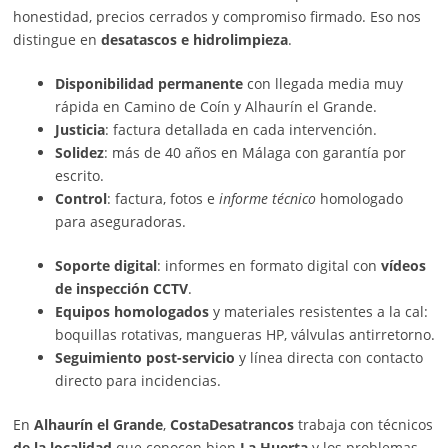
honestidad, precios cerrados y compromiso firmado. Eso nos
distingue en
desatascos e hidrolimpieza
.
Disponibilidad permanente
con llegada media muy
rápida en Camino de Coín y Alhaurín el Grande.
Justicia
: factura detallada en cada intervención.
Solidez
: más de 40 años en Málaga con garantía por
escrito.
Control
: factura, fotos e
informe técnico
homologado
para aseguradoras.
Soporte digital
: informes en formato digital con
vídeos
de inspección CCTV
.
Equipos homologados
y materiales resistentes a la cal:
boquillas rotativas, mangueras HP, válvulas antirretorno.
Seguimiento post-servicio
y línea directa con contacto
directo para incidencias.
En
Alhaurín el Grande
,
CostaDesatrancos
trabaja con técnicos
de la localidad
que conocen bien
La Huerta
y los problemas