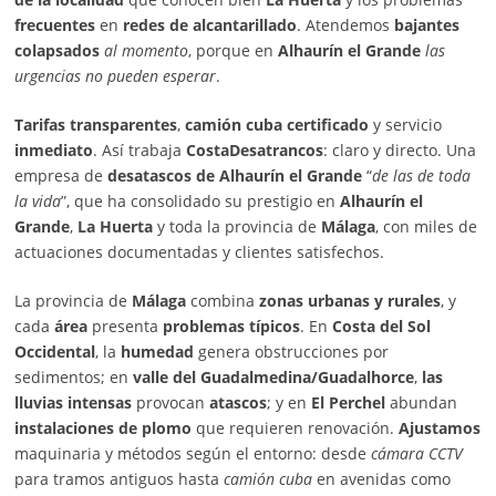
frecuentes
en
redes de alcantarillado
. Atendemos
bajantes
colapsados
al momento
, porque en
Alhaurín el Grande
las
urgencias no pueden esperar
.
Tarifas transparentes
,
camión cuba certificado
y servicio
inmediato
. Así trabaja
CostaDesatrancos
: claro y directo. Una
empresa de
desatascos de Alhaurín el Grande
“
de las de toda
la vida
”, que ha consolidado su prestigio en
Alhaurín el
Grande
,
La Huerta
y toda la provincia de
Málaga
, con miles de
actuaciones documentadas y clientes satisfechos.
La provincia de
Málaga
combina
zonas urbanas y rurales
, y
cada
área
presenta
problemas típicos
. En
Costa del Sol
Occidental
, la
humedad
genera obstrucciones por
sedimentos; en
valle del Guadalmedina/Guadalhorce
,
las
lluvias intensas
provocan
atascos
; y en
El Perchel
abundan
instalaciones de plomo
que requieren renovación.
Ajustamos
maquinaria y métodos según el entorno: desde
cámara CCTV
para tramos antiguos hasta
camión cuba
en avenidas como