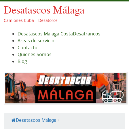
Desatascos Málaga
Camiones Cuba – Desatoros
Menú
Saltar
Desatascos Málaga CostaDesatrancos
al
Áreas de servicio
contenido.
Contacto
Quienes Somos
Blog
Desatascos Málaga
/