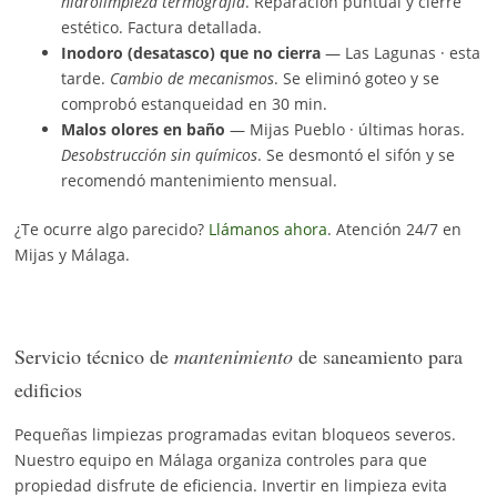
hidrolimpieza termografía
. Reparación puntual y cierre
estético. Factura detallada.
Inodoro (desatasco) que no cierra
— Las Lagunas · esta
tarde.
Cambio de mecanismos
. Se eliminó goteo y se
comprobó estanqueidad en 30 min.
Malos olores en baño
— Mijas Pueblo · últimas horas.
Desobstrucción sin químicos
. Se desmontó el sifón y se
recomendó mantenimiento mensual.
¿Te ocurre algo parecido?
Llámanos ahora
. Atención 24/7 en
Mijas y Málaga.
Servicio técnico de
mantenimiento
de saneamiento para
edificios
Pequeñas limpiezas programadas evitan bloqueos severos.
Nuestro equipo en Málaga organiza controles para que
propiedad disfrute de eficiencia. Invertir en limpieza evita