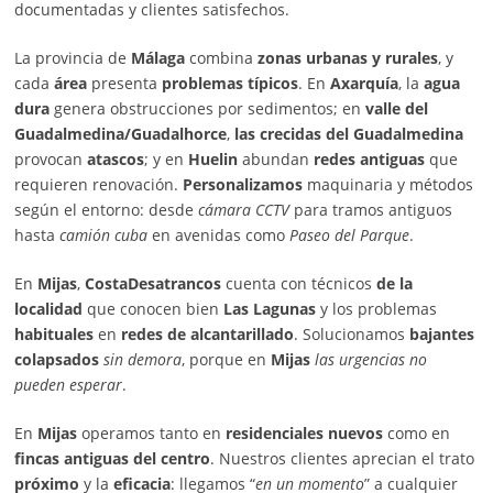
documentadas y clientes satisfechos.
La provincia de
Málaga
combina
zonas urbanas y rurales
, y
cada
área
presenta
problemas típicos
. En
Axarquía
, la
agua
dura
genera obstrucciones por sedimentos; en
valle del
Guadalmedina/Guadalhorce
,
las crecidas del Guadalmedina
provocan
atascos
; y en
Huelin
abundan
redes antiguas
que
requieren renovación.
Personalizamos
maquinaria y métodos
según el entorno: desde
cámara CCTV
para tramos antiguos
hasta
camión cuba
en avenidas como
Paseo del Parque
.
En
Mijas
,
CostaDesatrancos
cuenta con técnicos
de la
localidad
que conocen bien
Las Lagunas
y los problemas
habituales
en
redes de alcantarillado
. Solucionamos
bajantes
colapsados
sin demora
, porque en
Mijas
las urgencias no
pueden esperar
.
En
Mijas
operamos tanto en
residenciales nuevos
como en
fincas antiguas del centro
. Nuestros clientes aprecian el trato
próximo
y la
eficacia
: llegamos “
en un momento
” a cualquier