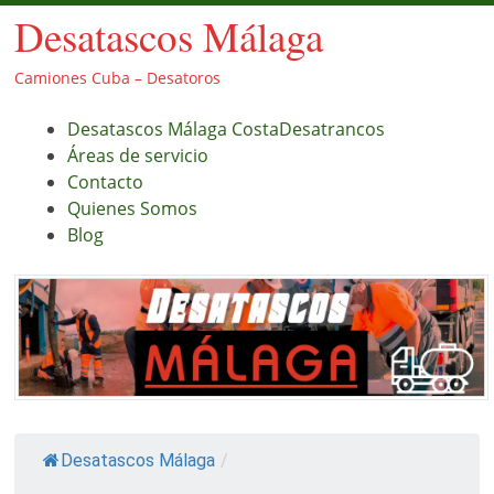
Desatascos Málaga
Camiones Cuba – Desatoros
Menú
Saltar
Desatascos Málaga CostaDesatrancos
al
Áreas de servicio
contenido.
Contacto
Quienes Somos
Blog
Desatascos Málaga
/