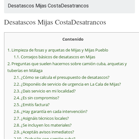
Desatascos Mijas CostaDesatrancos
Desatascos Mijas CostaDesatrancos
Contenido
1.
Limpieza de fosas y arquetas de Mijas y Mijas Pueblo
1.1.
Consejos básicos de desatascos en Mijas
2.
Preguntas que suelen hacernos sobre camión cuba, arquetas y
tuberías en Málaga
2.1.
¿Cómo se calcula el presupuesto de desatascos?
2.2.
¿Disponéis de servicio de urgencia en La Cala de Mijas?
2.3.
¿Dais servicio en mi localidad?
2.4.
¿Es sin compromiso?
2.5.
¿Emitís factura?
2.6.
¿Hay garantía en cada intervención?
2.7.
¿Asignáis técnicos locales?
2.8.
¿Se incluyen los materiales?
2.9.
¿Aceptáis avisos inmediatos?
2.10.
¿Trabajáis con camión cuba?