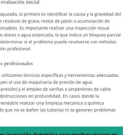
 evaluación inicial
queado, lo primero es identificar la causa y la gravedad del
s residuos de grasa, restos de jabón o acumulación de
ponsables. Es importante realizar una inspección visual
os olores o agua estancada, lo que indica un bloqueo parcial
a determinar si el problema puede resolverse con métodos
ión profesional.
s profesionales
, utilizamos técnicas específicas y herramientas adecuadas.
uyen el uso de maquinaria de presión de agua
 presión) y el empleo de varillas o serpentines de cable
 obstrucciones en profundidad. En casos donde la
mendable realizar una limpieza mecánica o química
do que no se dañen las tuberías ni se generen problemas
ras inspección doméstica para resolver atascos en