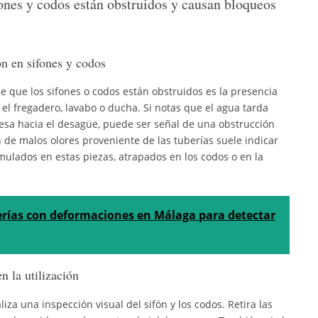
fones y codos están obstruidos y causan bloqueos
ón en sifones y codos
de que los sifones o codos están obstruidos es la presencia
el fregadero, lavabo o ducha. Si notas que el agua tarda
esa hacia el desagüe, puede ser señal de una obstrucción
 de malos olores proveniente de las tuberías suele indicar
ulados en estas piezas, atrapados en los codos o en la
erías con deformaciones en Málaga para detectar
n la utilización
iza una inspección visual del sifón y los codos. Retira las