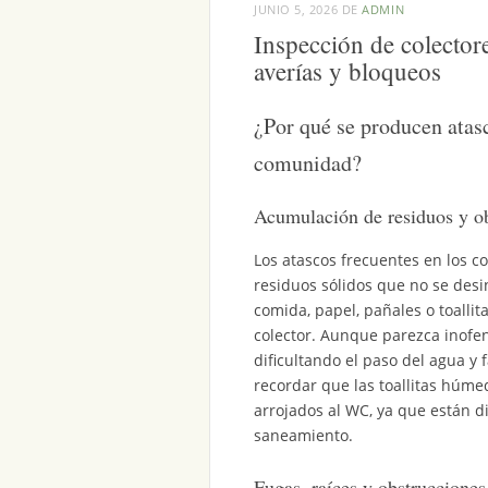
JUNIO 5, 2026
DE
ADMIN
Inspección de colector
averías y bloqueos
¿Por qué se producen atasc
comunidad?
Acumulación de residuos y ob
Los atascos frecuentes en los c
residuos sólidos que no se desi
comida, papel, pañales o toalli
colector. Aunque parezca inofen
dificultando el paso del agua y
recordar que las toallitas húme
arrojados al WC, ya que están d
saneamiento.
Fugas, raíces y obstrucciones