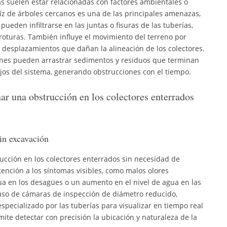
nas suelen estar relacionadas con factores ambientales o
aíz de árboles cercanos es una de las principales amenazas,
pueden infiltrarse en las juntas o fisuras de las tuberías,
roturas. También influye el movimiento del terreno por
 desplazamientos que dañan la alineación de los colectores.
iones pueden arrastrar sedimentos y residuos que terminan
os del sistema, generando obstrucciones con el tiempo.
ar una obstrucción en los colectores enterrados
in excavación
rucción en los colectores enterrados sin necesidad de
tención a los síntomas visibles, como malos olores
ua en los desagües o un aumento en el nivel de agua en las
uso de cámaras de inspección de diámetro reducido,
pecializado por las tuberías para visualizar en tiempo real
rmite detectar con precisión la ubicación y naturaleza de la