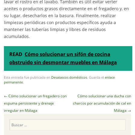
lavar el rostro en el lavabo. También es útil evitar verter
aceites o productos grasos directamente en el fregadero y, en
su lugar, desecharlos en la basura. Finalmente, realizar
limpiezas periódicas con productos específicos ayuda a
mantener las tuberías limpias y libres de residuos
acumulados.
READ
Cómo solucionar un sifón de cocina
obstruido sin desmontar muebles en Málaga
Esta entrada fue publicada en
Desatascos domésticos
. Guarda el
enlace
permanente
.
Navegador
←
Cómo solucionar un fregadero con
Cómo solucionar una ducha con
de
espuma persistente y drenaje
charcos por acumulación de cal en
artículos
irregular en Málaga
Málaga
→
Buscar