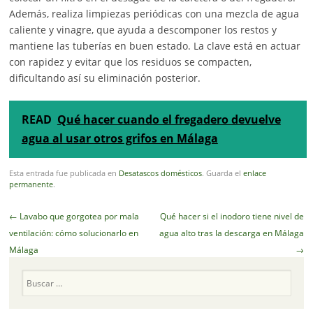
Además, realiza limpiezas periódicas con una mezcla de agua
caliente y vinagre, que ayuda a descomponer los restos y
mantiene las tuberías en buen estado. La clave está en actuar
con rapidez y evitar que los residuos se compacten,
dificultando así su eliminación posterior.
READ
Qué hacer cuando el fregadero devuelve
agua al usar otros grifos en Málaga
Esta entrada fue publicada en
Desatascos domésticos
. Guarda el
enlace
permanente
.
Navegador
←
Lavabo que gorgotea por mala
Qué hacer si el inodoro tiene nivel de
de
ventilación: cómo solucionarlo en
agua alto tras la descarga en Málaga
artículos
Málaga
→
Buscar